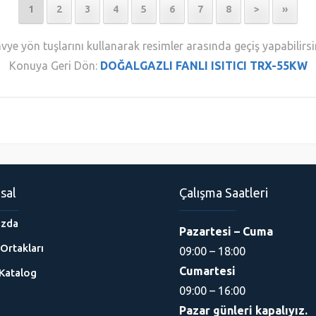
1
2
3
4
5
6
7
8
>
»
vye yön tuşlarını kullanarak resimler arasında geçiş yapabilirsi
Konuya Geri Dön:
DOĞALGAZLI FANLI ISITICI TRX-55KW
sal
Çalışma Saatleri
ızda
Pazartesi – Cuma
Ortakları
09:00 – 18:00
Cumartesi
Katalog
09:00 – 16:00
Pazar günleri kapalıyız.