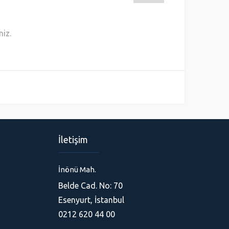
niz.
İletişim
İnönü Mah.
Belde Cad. No: 70
Ferhat
Esenyurt, İstanbul
0212 620 44 00