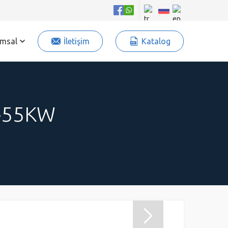
msal
İletişim
Katalog
X-55KW