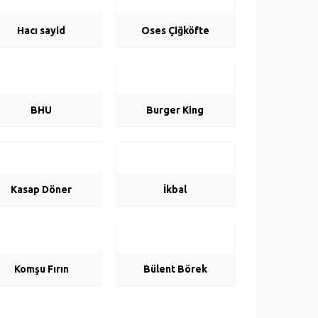
Hacı sayid
Oses Çiğköfte
BHU
Burger King
Kasap Döner
İkbal
Komşu Fırın
Bülent Börek