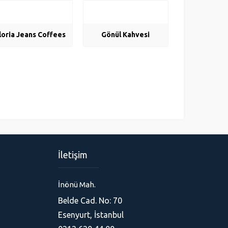
loria Jeans Coffees
Gönül Kahvesi
İletişim
İnönü Mah.
Belde Cad. No: 70
Ferhat
Esenyurt, İstanbul