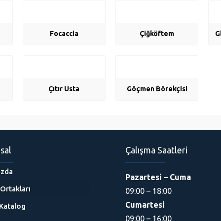
Focaccia
Çiğköftem
G
Çıtır Usta
Göçmen Börekçisi
sal
Çalışma Saatleri
ızda
Pazartesi – Cuma
Ortakları
09:00 – 18:00
Cumartesi
Katalog
09:00 – 16:00