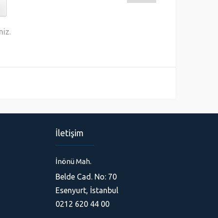
niz.
İletişim
İnönü Mah.
Belde Cad. No: 70
Ferhat
Esenyurt, İstanbul
0212 620 44 00