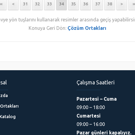
«
<
31
32
33
34
35
36
37
38
>
»
vye yön tuşlarını kullanarak resimler arasında geçiş yapabilirsi
Konuya Geri Dön:
Çözüm Ortakları
sal
Çalışma Saatleri
ızda
Pazartesi – Cuma
Ortakları
09:00 – 18:00
Cumartesi
Katalog
09:00 – 16:00
Pazar günleri kapalıyız.