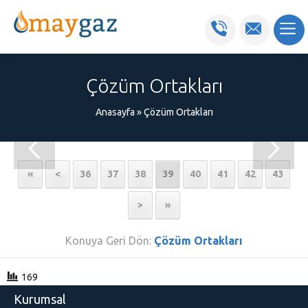
Çözüm Ortakları
Anasayfa
»
Çözüm Ortakları
«
<
36
37
38
39
40
41
42
43
>
»
Konuya Geri Dön:
Çözüm Ortakları
169
Kurumsal