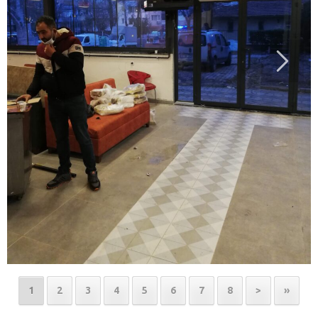
1
2
3
4
5
6
7
8
>
»